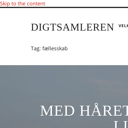
Skip to the content
DIGTSAMLEREN
VEL
Tag:
fællesskab
MED HÅRET
L