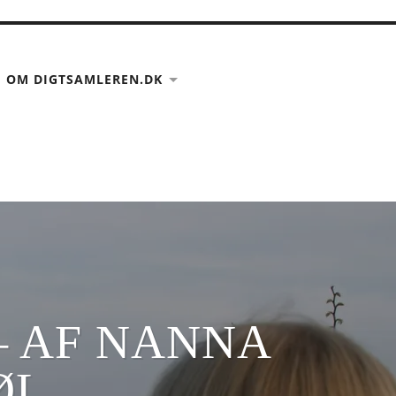
SHOW
THE
OM DIGTSAMLEREN.DK
SEARCH
FIELD
– AF NANNA
ØL