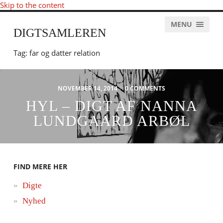
Skip to the content
MENU
DIGTSAMLEREN
Tag:
far og datter relation
NOVEMBER 14, 2014
/
0 COMMENTS
HYL – DIGT AF NANNA
LUNDGAARD ARBØL
FIND MERE HER
Digte
Nyhed